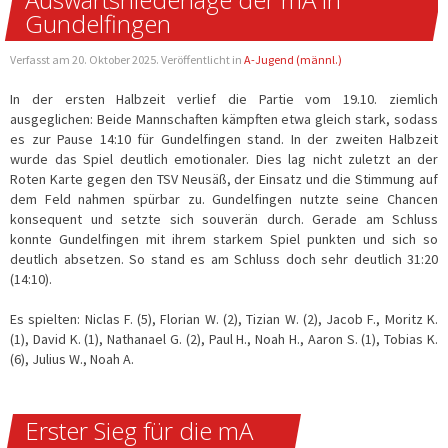
Gundelfingen
Verfasst am
20. Oktober 2025
. Veröffentlicht in
A-Jugend (männl.)
In der ersten Halbzeit verlief die Partie vom 19.10. ziemlich
ausgeglichen: Beide Mannschaften kämpften etwa gleich stark, sodass
es zur Pause 14:10 für Gundelfingen stand. In der zweiten Halbzeit
wurde das Spiel deutlich emotionaler. Dies lag nicht zuletzt an der
Roten Karte gegen den TSV Neusäß, der Einsatz und die Stimmung auf
dem Feld nahmen spürbar zu. Gundelfingen nutzte seine Chancen
konsequent und setzte sich souverän durch. Gerade am Schluss
konnte Gundelfingen mit ihrem starkem Spiel punkten und sich so
deutlich absetzen. So stand es am Schluss doch sehr deutlich 31:20
(14:10).
Es spielten: Niclas F. (5), Florian W. (2), Tizian W. (2), Jacob F., Moritz K.
(1), David K. (1), Nathanael G. (2), Paul H., Noah H., Aaron S. (1), Tobias K.
(6), Julius W., Noah A.
Erster Sieg für die mA