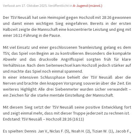
Verfasst am
17. Oktober 2025
. Veröffentlicht in
A-Jugend (männl.)
Der TSV Neusäß hat sein Heimspiel gegen Hochzoll mit 28:26 gewonnen
und damit einen wichtigen Sieg eingefahren. Bereits in der ersten
Halbzeit zeigte die Mannschaft eine konzentrierte Leistung und ging mit
einer 16:11-Führung in die Pause.
Mit viel Einsatz und einer geschlossenen Teamleistung gelang es dem
TSV, das Spiel von Beginn an zu kontrollieren. Besonders die kompakte
Abwehr und das druckvolle Angriffsspiel sorgten früh für klare
Verhältnisse. Nach dem Seitenwechsel kam Hochzoll jedoch stärker auf
und machte das Spiel noch einmal spannend.
In einer intensiven Schlussphase behielt der TSV Neusäß aber die
Nerven und brachte den knappen Vorsprung souverän über die Zeit. Ein
weiteres Highlight: Alle drei Siebenmeter wurden sicher verwandelt –
ein Zeichen für die starke mentale Einstellung der Mannschaft.
Mit diesem Sieg setzt der TSV Neusäß seine positive Entwicklung fort
und zeigt einmal mehr, dass mit dieser Truppe jederzeit zu rechnen ist.
Endstand: TSV Neusäß – Hochzoll 28:26 (16:11)
Es spielten: Dennis Jan V., Niclas F. (5), Noah H. (2), Tizian W. (1), Jacob F.,