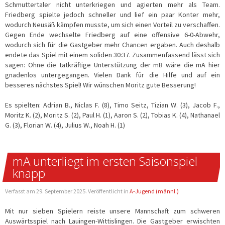
Schmuttertaler nicht unterkriegen und agierten mehr als Team.
Friedberg spielte jedoch schneller und lief ein paar Konter mehr,
wodurch Neusäß kämpfen musste, um sich einen Vorteil zu verschaffen.
Gegen Ende wechselte Friedberg auf eine offensive 6-0-Abwehr,
wodurch sich für die Gastgeber mehr Chancen ergaben. Auch deshalb
endete das Spiel mit einem soliden 30:37. Zusammenfassend lässt sich
sagen: Ohne die tatkräftige Unterstützung der mB wäre die mA hier
gnadenlos untergegangen. Vielen Dank für die Hilfe und auf ein
besseres nächstes Spiel! Wir wünschen Moritz gute Besserung!
Es spielten: Adrian B., Niclas F. (8), Timo Seitz, Tizian W. (3), Jacob F.,
Moritz K. (2), Moritz S. (2), Paul H. (1), Aaron S. (2), Tobias K. (4), Nathanael
G. (3), Florian W. (4), Julius W., Noah H. (1)
mA unterliegt im ersten Saisonspiel
knapp
Verfasst am
29. September 2025
. Veröffentlicht in
A-Jugend (männl.)
Mit nur sieben Spielern reiste unsere Mannschaft zum schweren
Auswärtsspiel nach Lauingen-Wittislingen. Die Gastgeber erwischten