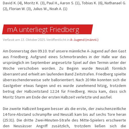
David K. (4), Moritz K. (3), Paul H., Aaron S. (1), Tobias K. (6), Nathanael G.
(2), Florian W. (3), Julius W., Noah A. (1)
mA unterliegt Friedberg
Verfasst am
13. Oktober 2025
. Veröffentlicht in
A-Jugend (männl.)
Am Donnerstag den 09.10. traf unsere männliche A-Jugend auf den Gast
aus Friedberg. Aufgrund eines Schmorbrandes in der Halle war das
ursprünglich im September angesetzte Spiel auf den Termin unter der
Woche verschoben worden. Zu Beginn wurde Neusäß förmlich
überrannt und erhielt am laufenden Band Zeitstrafen. Friedberg spielte
überraschenderweise sehr ballorientiert. Nach 20 Min konnten sich die
Gastgeber etwas fangen und es wurde zunehmend hitzig, trotzdem
betrug der Halbzeitstand 12:24 für Friedberg. Hinzu kam, dass sich
Moritz Sturm am Ende der ersten Halbzeit verletzte und ausfiel.
Die zweite Halbzeit begann besser als die erste, der zwischenzeitliche
14-Tore-Abstand schrumpfte und Neusäß kam bis auf sechs Tore heran
(25:31). Die dritte Zwei-Minuten-Strafe des Mitte-Spielers erschwerte
den Neusässer Angriff zusätzlich, trotzdem ließen sich die