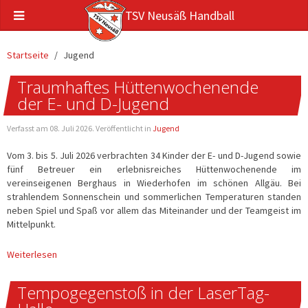
TSV Neusäß Handball
Startseite
Jugend
Traumhaftes Hüttenwochenende
der E- und D-Jugend
Verfasst am
08. Juli 2026
. Veröffentlicht in
Jugend
Vom 3. bis 5. Juli 2026 verbrachten 34 Kinder der E- und D-Jugend sowie
fünf Betreuer ein erlebnisreiches Hüttenwochenende im
vereinseigenen Berghaus in Wiederhofen im schönen Allgäu. Bei
strahlendem Sonnenschein und sommerlichen Temperaturen standen
neben Spiel und Spaß vor allem das Miteinander und der Teamgeist im
Mittelpunkt.
Tempogegenstoß in der LaserTag-