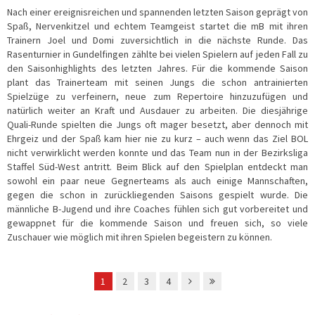
Nach einer ereignisreichen und spannenden letzten Saison geprägt von
Spaß, Nervenkitzel und echtem Teamgeist startet die mB mit ihren
Trainern Joel und Domi zuversichtlich in die nächste Runde. Das
Rasenturnier in Gundelfingen zählte bei vielen Spielern auf jeden Fall zu
den Saisonhighlights des letzten Jahres. Für die kommende Saison
plant das Trainerteam mit seinen Jungs die schon antrainierten
Spielzüge zu verfeinern, neue zum Repertoire hinzuzufügen und
natürlich weiter an Kraft und Ausdauer zu arbeiten. Die diesjährige
Quali-Runde spielten die Jungs oft mager besetzt, aber dennoch mit
Ehrgeiz und der Spaß kam hier nie zu kurz – auch wenn das Ziel BOL
nicht verwirklicht werden konnte und das Team nun in der Bezirksliga
Staffel Süd-West antritt. Beim Blick auf den Spielplan entdeckt man
sowohl ein paar neue Gegnerteams als auch einige Mannschaften,
gegen die schon in zurückliegenden Saisons gespielt wurde. Die
männliche B-Jugend und ihre Coaches fühlen sich gut vorbereitet und
gewappnet für die kommende Saison und freuen sich, so viele
Zuschauer wie möglich mit ihren Spielen begeistern zu können.
1
2
3
4