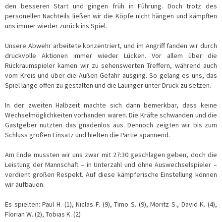
den besseren Start und gingen früh in Führung. Doch trotz des
personellen Nachteils ließen wir die Köpfe nicht hängen und kämpften
uns immer wieder zurück ins Spiel.
Unsere Abwehr arbeitete konzentriert, und im Angriff fanden wir durch
druckvolle Aktionen immer wieder Lücken. Vor allem über die
Rückraumspieler kamen wir zu sehenswerten Treffern, während auch
vom Kreis und über die Außen Gefahr ausging. So gelang es uns, das
Spiel lange offen zu gestalten und die Lauinger unter Druck zu setzen.
In der zweiten Halbzeit machte sich dann bemerkbar, dass keine
Wechselmöglichkeiten vorhanden waren. Die Kräfte schwanden und die
Gastgeber nutzten das gnadenlos aus. Dennoch zeigten wir bis zum
Schluss großen Einsatz und hielten die Partie spannend.
Am Ende mussten wir uns zwar mit 27:30 geschlagen geben, doch die
Leistung der Mannschaft – in Unterzahl und ohne Auswechselspieler –
verdient großen Respekt. Auf diese kämpferische Einstellung können
wir aufbauen.
Es spielten: Paul H. (1), Niclas F. (9), Timo S. (9), Moritz S., David K. (4),
Florian W. (2), Tobias K. (2)