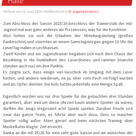
Halle
Verfasst am
11. Juni 2026
. Veröffentlicht in
D-Jugend (männl.)
Zum Abschluss der Saison 2025/26 beschloss der Trainerstab der mD-
Jugend mal was ganz anderes als Pizzaessen, was für die Kondition.
Also holten sie sich die Erlaubnis der Abteilungsleitung (großes
Dankeschön) und stürmten an einem Samstagmorgen gegen 10 Uhr die
LaserTag-Hallen in Lechhausen.
Zwölf Kinder und ein Jugendtrainer begaben sich nach dem Chaos der
Bezahlung in die Dunklelheit des Laserdomes und rannten (manche
standen auch nur) um ihre Punkte.
Es zeigte sich, dass einige viel Geschick im Umgang mit dem Laser
hatten, und andere wiederum, na ja, eher vom Pech verfolgt wurden
und als Opfer dienten. Die Kids hatten jedenfalls eine Menge Spaß.
Eigentlich wurden uns nur drei Spiele für die gebuchten drei Stunden
garantiert, aber weil um diese Uhrzeit kaum andere Spieler da waren,
durften die Jungs insgesamt acht Spiele spielen. Darüber freute sich
zwar das ganze Team, es führte aber auch dazu, dass so mancher
Spieler völlig außer Atem geriet und beim nächsten Training über
Muskelkater klagte. Ziel erreicht.
Danke an die mD 25/26 für eine sehr gute Saison und wir wünschen der